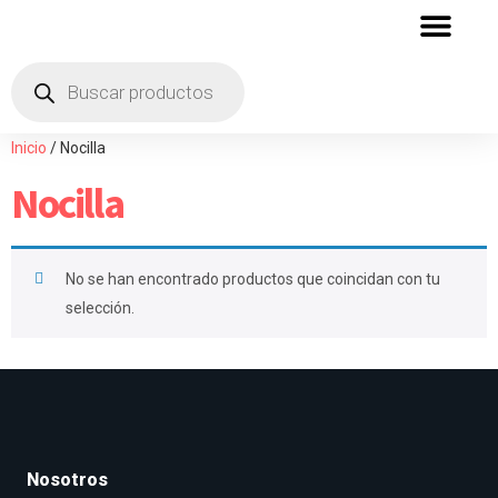
QUIENES SOMOS
ZONA DE DISTRIBU
Inicio
/ Nocilla
Nocilla
No se han encontrado productos que coincidan con tu
selección.
Nosotros