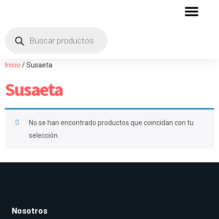
QUIENES SOMOS
ZONA DE DISTRIBU
Inicio
/ Susaeta
Susaeta
No se han encontrado productos que coincidan con tu
selección.
Nosotros